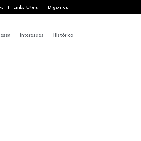
os
Links Úteis
Diga-nos
vessa
Interesses
Histórico